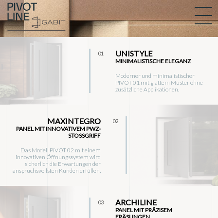
UNISTYLE
01
MINIMALISTISCHE ELEGANZ
Moderner und minimalistischer
PIVOT 01 mit glattem Muster ohne
zusätzliche Applikationen.
MAXINTEGRO
02
PANEL MIT INNOVATIVEM PWZ-
STOSSGRIFF
Das Modell PIVOT 02 mit einem
innovativen Öffnungssystem wird
sicherlich die Erwartungen der
anspruchsvollsten Kunden erfüllen.
ARCHILINE
03
PANEL MIT PRÄZISEM
FRÄSUNGEN