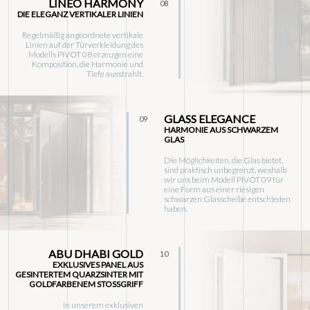
LINEO HARMONY
08
DIE ELEGANZ VERTIKALER LINIEN
Regelmäßig angeordnete vertikale
Linien auf der Türverkleidung des
Modells PIVOT 08 erzeugen eine
Komposition, die Harmonie und
Tiefe ausstrahlt.
GLASS ELEGANCE
09
HARMONIE AUS SCHWARZEM
GLAS
Die Möglichkeiten, die Glas bietet,
sind praktisch unbegrenzt, weshalb
wir uns beim Modell PIVOT 09 für
eine Form aus einer riesigen
schwarzen Glasscheibe entschieden
haben.
ABU DHABI GOLD
10
EXKLUSIVES PANEL AUS
GESINTERTEM QUARZSINTER MIT
GOLDFARBENEM STOSSGRIFF
In unserem exklusiven