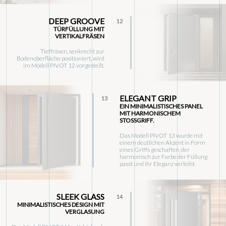
DEEP GROOVE
12
TÜRFÜLLUNG MIT
VERTIKALFRÄSEN
Tieffräsen, senkrecht zur
Bodenoberfläche positioniert, wird
im Modell PIVOT 12 vorgestellt.
ELEGANT GRIP
13
EIN MINIMALISTISCHES PANEL
MIT HARMONISCHEM
STOSSGRIFF.
Das Modell PIVOT 13 wurde mit
einem deutlichen Akzent in Form
eines Griffs geschaffen, der
harmonisch zur Farbe der Füllung
passt und ihr Eleganz verleiht.
SLEEK GLASS
14
MINIMALISTISCHES DESIGN MIT
VERGLASUNG