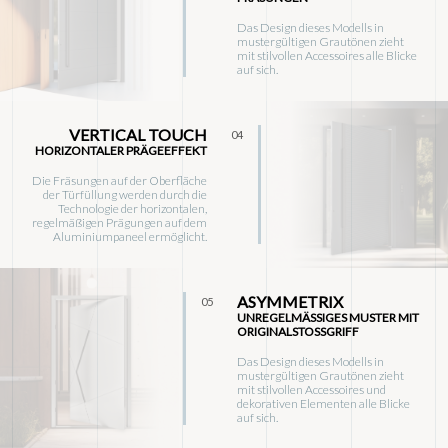
Das Design dieses Modells in
mustergültigen Grautönen zieht
mit stilvollen Accessoires alle Blicke
auf sich.
VERTICAL TOUCH
04
HORIZONTALER PRÄGEEFFEKT
Die Fräsungen auf der Oberfläche
der Türfüllung werden durch die
Technologie der horizontalen,
regelmäßigen Prägungen auf dem
Aluminiumpaneel ermöglicht.
ASYMMETRIX
05
UNREGELMÄSSIGES MUSTER MIT O
RIGINALSTOSSGRIFF
Das Design dieses Modells in
mustergültigen Grautönen zieht
mit stilvollen Accessoires und
dekorativen Elementen alle Blicke
auf sich.