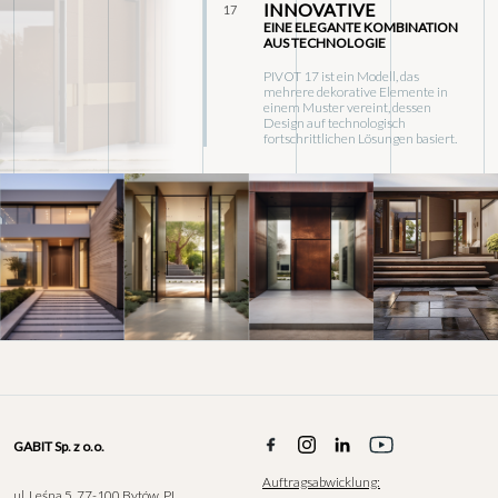
INNOVATIVE
17
EINE ELEGANTE KOMBINATION
AUS TECHNOLOGIE
PIVOT 17 ist ein Modell, das
mehrere dekorative Elemente in
einem Muster vereint, dessen
Design auf technologisch
fortschrittlichen Lösungen basiert.
GABIT Sp. z o.o.
Auftragsabwicklung:
ul. Leśna 5, 77-100 Bytów, PL