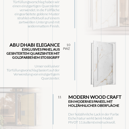
Türfüllungsvorschlag haben wir
einen einzigartigen Quarzsinter
verwendet. In die Füllfläche
eingearbeitete goldene Muster
strahlen effektvoll auf einem
zartweißen Untergrund mit
seidenmattem Finish.
ABU DHABI ELEGANCE
10
PWZ
EXKLUSIVES PANEL AUS
GESINTERTEM QUARZSINTER MIT
GOLDFARBENEM STOSSGRIFF
Unser exklusiver
Türfüllungsvorschlag basiert auf der
Verwendung von einzigartigem
Quarzsinter.
MODERN WOOD CRAFT
11
EIN MODERNES PANEEL MIT
HOLZÄHNLICHER OBERFLÄCHE
Der holzähnliche Lack in der Farbe
Eiche Natur wirkt beim Modell
PIVOT 11 äußerst eindrucksvoll.