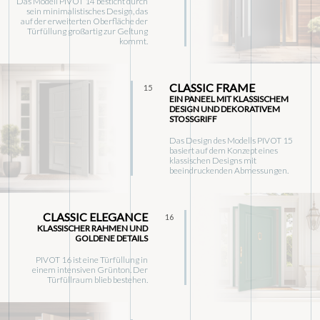
Das Modell PIVOT 14 besticht durch
sein minimalistisches Design, das
auf der erweiterten Oberfläche der
Türfüllung großartig zur Geltung
kommt.
CLASSIC FRAME
15
EIN PANEEL MIT KLASSISCHEM
DESIGN UND DEKORATIVEM
STOSSGRIFF
Das Design des Modells PIVOT 15
basiert auf dem Konzept eines
klassischen Designs mit
beeindruckenden Abmessungen.
CLASSIC ELEGANCE
16
KLASSISCHER RAHMEN UND
GOLDENE DETAILS
PIVOT 16 ist eine Türfüllung in
einem intensiven Grünton. Der
Türfüllraum blieb bestehen.