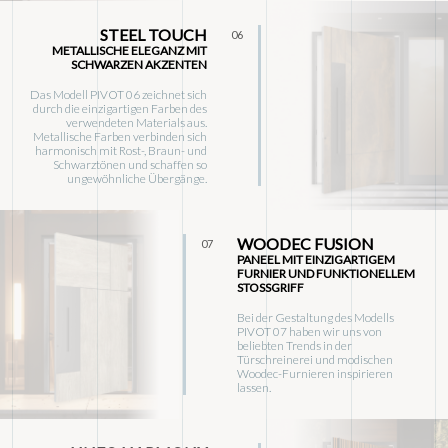
STEEL TOUCH
06
METALLISCHE ELEGANZ MIT
SCHWARZEN AKZENTEN
Das Modell PIVOT 06 zeichnet sich
durch die einzigartigen Farben des
verwendeten Materials aus.
Metallische Farben verbinden sich
harmonisch mit Rost-, Braun- und
Schwarztönen und schaffen so
ungewöhnliche Übergänge.
WOODEC FUSION
07
PANEEL MIT EINZIGARTIGEM
FURNIER UND FUNKTIONELLEM
STOSSGRIFF
Bei der Gestaltung des Modells
PIVOT 07 haben wir uns von
beliebten Trends in der
Türschreinerei und modischen
Woodec-Furnieren inspirieren
lassen.