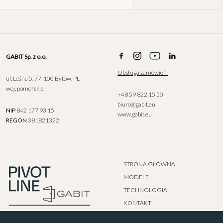
GABIT Sp. z o.o.
Obsługa zamówień:
ul. Leśna 5, 77-100 Bytów, PL
woj. pomorskie
+48 59 822 15 50
biuro@gabit.eu
NIP
842 177 93 15
www.gabit.eu
REGON
381821322
.
STRONA GŁÓWNA
MODELE
TECHNOLOGIA
KONTAKT