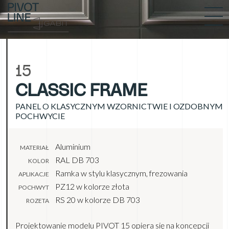
15
CLASSIC FRAME
PANEL O KLASYCZNYM WZORNICTWIE I OZDOBNYM
POCHWYCIE
Aluminium
MATERIAŁ
RAL DB 703
KOLOR
Ramka w stylu klasycznym, frezowania
APLIKACJE
PZ12 w kolorze złota
POCHWYT
RS 20 w kolorze DB 703
ROZETA
Projektowanie modelu PIVOT 15 opiera się na koncepcji